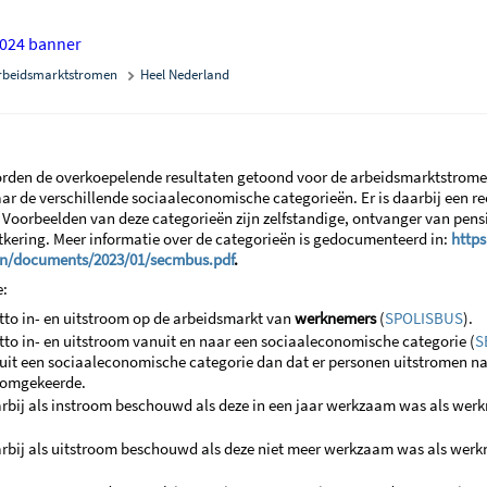
rbeidsmarktstromen
Heel Nederland
rden de overkoepelende resultaten getoond voor de arbeidsmarktstromen.
aar de verschillende sociaaleconomische categorieën.
Er is daarbij een 
 Voorbeelden van deze categorieën zijn zelfstandige, ontvanger van pen
kering. Meer informatie over de categorieën is gedocumenteerd in:
https
n/documents/2023/01/secmbus.pdf
.
e:
tto in- en uitstroom op de arbeidsmarkt van
werknemers
(
SPOLISBUS
).
tto in- en uitstroom vanuit en naar een sociaaleconomische categorie (
S
it een sociaaleconomische categorie dan dat er personen uitstromen na
t omgekeerde.
bij als instroom beschouwd als deze in een jaar werkzaam was als werkne
bij als uitstroom beschouwd als deze niet meer werkzaam was als werknem