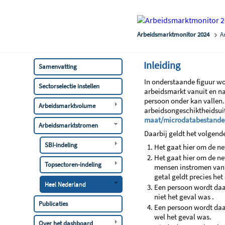
Arbeidsmarktmonitor 2024
A
Inleiding
Samenvatting
In onderstaande figuur wo
Sectorselectie instellen
arbeidsmarkt vanuit en n
persoon onder kan vallen.
Arbeidsmarktvolume
arbeidsongeschiktheidsuit
maat/microdatabestande
Arbeidsmarktstromen
Daarbij geldt het volgend
SBI-indeling
Het gaat hier om de ne
Het gaat hier om de ne
Topsectoren-indeling
mensen instromen vanu
getal geldt precies he
Heel Nederland
Een persoon wordt daar
niet het geval was .
Publicaties
Een persoon wordt daar
wel het geval was.
Over het dashboard