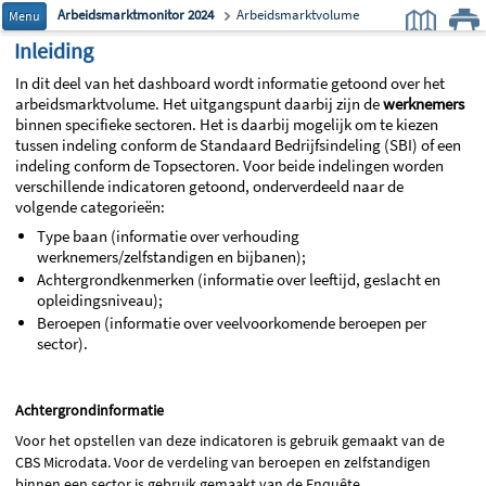
Arbeidsmarktmonitor 2024
Arbeidsmarktvolume
Menu
Inleiding
In dit deel van het dashboard wordt informatie getoond over het
arbeidsmarktvolume. Het uitgangspunt daarbij zijn de
werknemers
binnen specifieke sectoren. Het is daarbij mogelijk om te kiezen
tussen indeling conform de Standaard Bedrijfsindeling (SBI) of een
indeling conform de Topsectoren. Voor beide indelingen worden
verschillende indicatoren getoond, onderverdeeld naar de
volgende categorieën:
Type baan (informatie over verhouding
werknemers/zelfstandigen en bijbanen);
Achtergrondkenmerken (informatie over leeftijd, geslacht en
opleidingsniveau);
Beroepen (informatie over veelvoorkomende beroepen per
sector).
Achtergrondinformatie
Voor het opstellen van deze indicatoren is gebruik gemaakt van de
CBS Microdata. Voor de verdeling van beroepen en zelfstandigen
binnen een sector is gebruik gemaakt van de Enquête